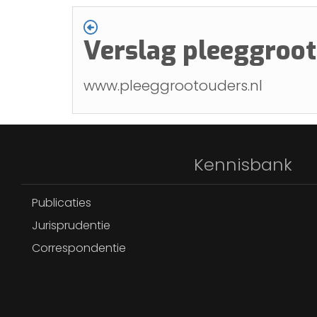
Verslag pleeggroot
www.pleeggrootouders.nl
Kennisbank
Publicaties
Jurisprudentie
Correspondentie