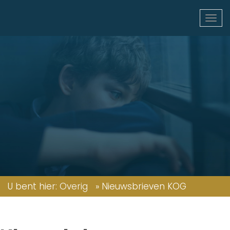
U bent hier:
Overig
»
Nieuwsbrieven KOG