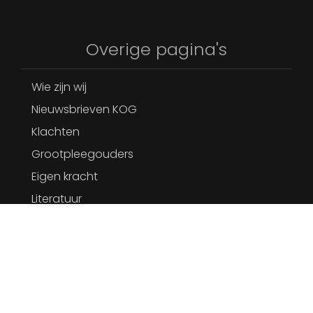
Overige pagina's
Wie zijn wij
Nieuwsbrieven KOG
Klachten
Grootpleegouders
Eigen kracht
Literatuur
Adressen en websites
Disclaimer
stichtingkog.info © | 2026